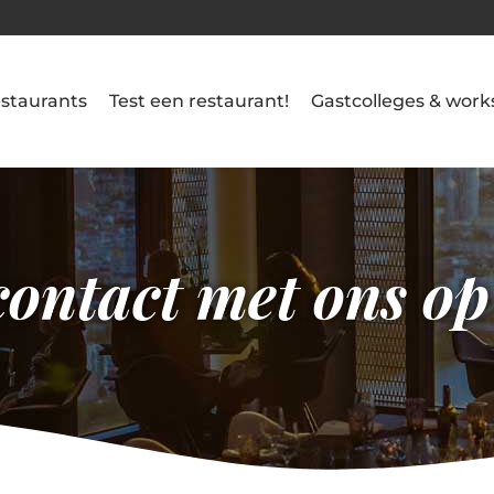
RHUIS (TERMUNTERZIJL)
OGE VELUWE (OTTERLO)
(EMMEN)
 (FINSTERWOLDE)
R (DALFSEN)
EHZERWOLD (ALMEN)
STAURANT REUVERSHOEVE (BRUMMEN)
AFÉ GRONINGEN
USJE (GRONINGEN)
staurants
Test een restaurant!
Gastcolleges & wor
ontact met ons op