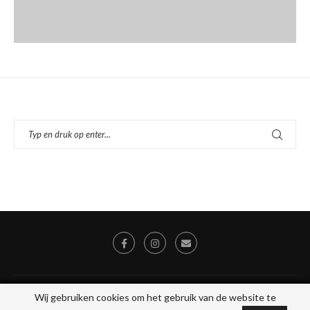
© 2026 - Alle rechten voorbehouden, Stichting Toegankelijk Uit Eten, KVK
Wij gebruiken cookies om het gebruik van de website te
Wij gebruiken cookies om het gebruik van de website te
78046475