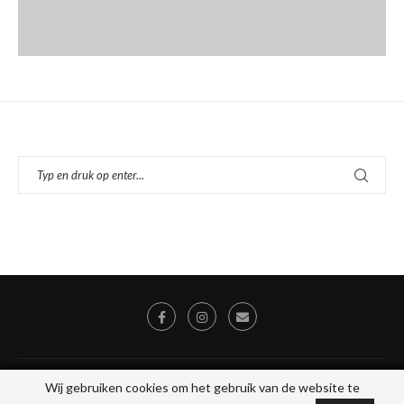
© 2026 - Alle rechten voorbehouden, Stichting Toegankelijk Uit Eten, KVK
Wij gebruiken cookies om het gebruik van de website te
Wij gebruiken cookies om het gebruik van de website te
78046475