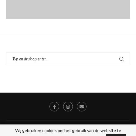
© 2026 - Alle rechten voorbehouden, Stichting Toegankelijk Uit Eten, KVK
Wij gebruiken cookies om het gebruik van de website te
Wij gebruiken cookies om het gebruik van de website te
78046475