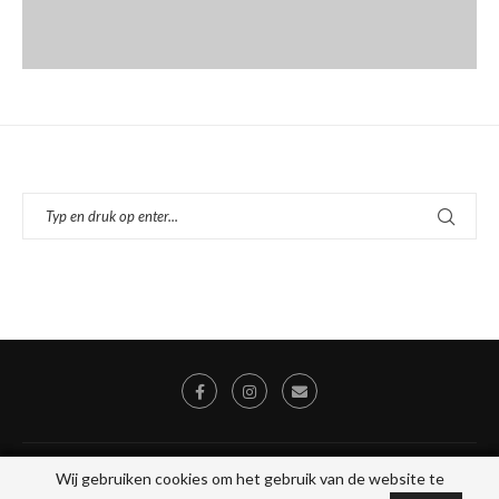
© 2026 - Alle rechten voorbehouden, Stichting Toegankelijk Uit Eten, KVK
Wij gebruiken cookies om het gebruik van de website te
Wij gebruiken cookies om het gebruik van de website te
78046475