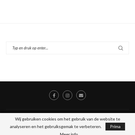
© 2026 - Alle rechten voorbehouden, Stichting Toegankelijk Uit Eten, KVK
Wij gebruiken cookies om het gebruik van de website te
Wij gebruiken cookies om het gebruik van de website te
78046475
analyseren en het gebruiksgemak te verbeteren.
analyseren en het gebruiksgemak te verbeteren.
Prima
Prima
Webdesign & Beheer door:
Optosite
Meer info
Meer info