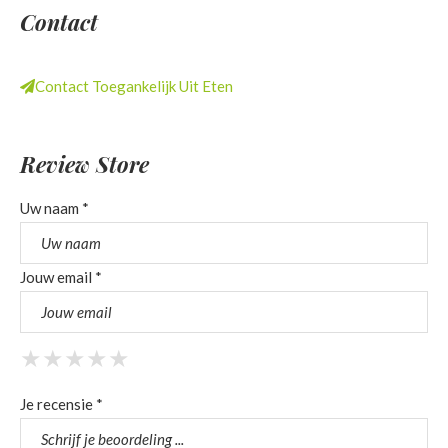
Contact
Contact Toegankelijk Uit Eten
Review Store
Uw naam *
Jouw email *
★
★
★
★
★
★
★
★
★
★
★
★
★
★
★
Je recensie *