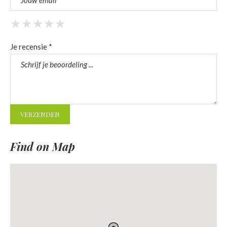
★
★
★
★
★
★
★
★
★
★
★
★
★
★
★
Je recensie *
Find on Map