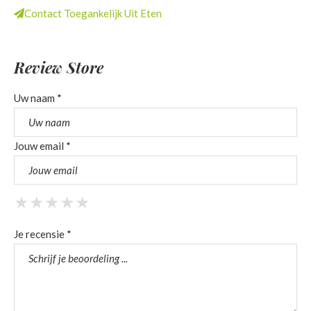
Contact Toegankelijk Uit Eten
Review Store
Uw naam *
Jouw email *
★
★
★
★
★
★
★
★
★
★
★
★
★
★
★
Je recensie *