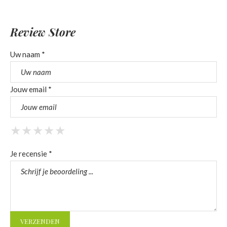
Review Store
Uw naam *
Jouw email *
★
★
★
★
★
★
★
★
★
★
★
★
★
★
★
Je recensie *