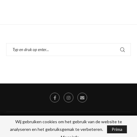
© 2026 - Alle rechten voorbehouden, Stichting Toegankelijk Uit Eten, KVK
Wij gebruiken cookies om het gebruik van de website te
Wij gebruiken cookies om het gebruik van de website te
78046475
analyseren en het gebruiksgemak te verbeteren.
analyseren en het gebruiksgemak te verbeteren.
Prima
Prima
Webdesign & Beheer door:
Optosite