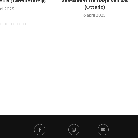
huis (Termunterzijl)
Restaurant De Hoge Veluwe
(Otterlo)
ril 2025
6 april 2025