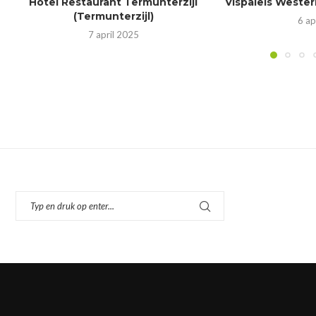
Hotel Restaurant Termunterzijl
Vispaleis Wester
(Termunterzijl)
6 ap
7 april 2025