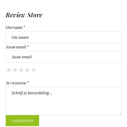
Review Store
Uw naam *
Jouw email *
★
★
★
★
★
★
★
★
★
★
★
★
★
★
★
Je recensie *