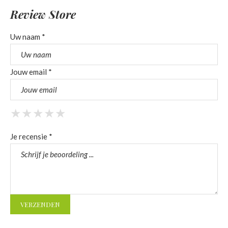
Review Store
Uw naam *
Jouw email *
★
★
★
★
★
★
★
★
★
★
★
★
★
★
★
Je recensie *