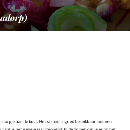
nadorp)
h dorpje aan de kust. Het strand is goed bereikbaar met een
aurant is het gehele jaar geopend. In de zomer kun je er op het