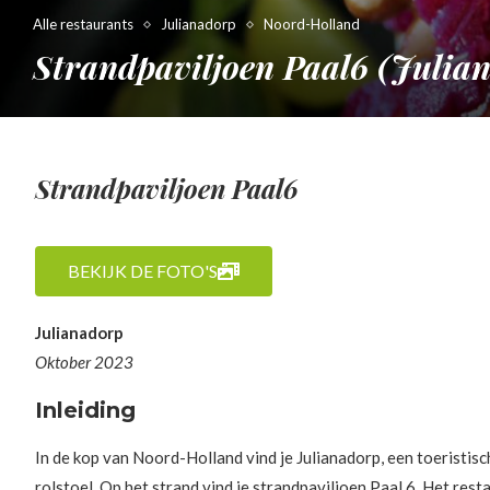
Alle restaurants
Julianadorp
Noord-Holland
Strandpaviljoen Paal6 (Julia
Strandpaviljoen Paal6
BEKIJK DE FOTO'S
Julianadorp
Oktober 2023
Inleiding
In de kop van Noord-Holland vind je Julianadorp, een toeristisc
rolstoel. Op het strand vind je strandpaviljoen Paal 6. Het rest