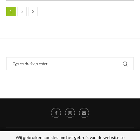
2
1
© 2026 - Alle rechten voorbehouden, Stichting Toegankelijk Uit Eten, KVK
Wij gebruiken cookies om het gebruik van de website te
Wij gebruiken cookies om het gebruik van de website te